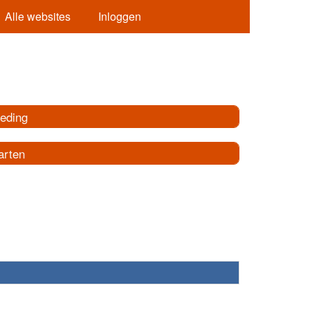
Alle websites
Inloggen
leding
arten