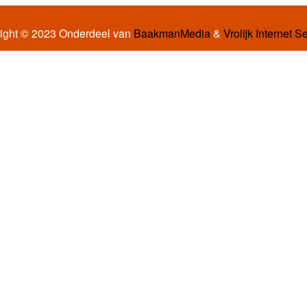
ight © 2023 Onderdeel van
BaakmanMedia
&
Vrolijk Internet S