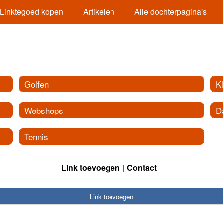
Linktegoed kopen
Artikelen
Alle dochterpagina's
Golfen
K
Webshops
D
Tennis
Link toevoegen
Contact
Link toevoegen